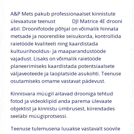
A&P Mets pakub professionaalset kinnistute
ülevaatuse teenust DJI Matrice 4E drooni
abil. Droonifotode põhjal on võimalik hinnata
metsade ja noorendike seisukorda, kontrollida
raietööde kvaliteeti ning kaardistada
kultuurihooldus- ja maaparandustööde
vajadust. Lisaks on võimalik raietööde
planeerimiseks kaardistada potentsiaalsete
väljaveoteede ja laoplatside asukohti. Teenuse
osutamiseks omame vastavat pädevust.
Kinnisvara müügil aitavad drooniga tehtud
fotod ja videoklipid anda parema ülevaate
objektist ja kinnistu ümbrusest, kiirendades
seeläbi müügiprotsessi.
Teenuse tulemusena luuakse vastavalt soovile