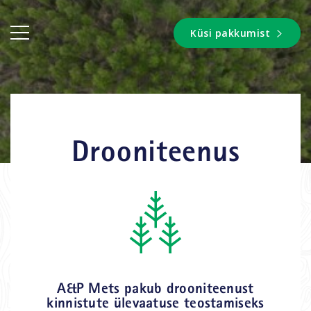
Küsi pakkumist
Drooniteenus
A&P Mets pakub drooniteenust
kinnistute ülevaatuse teostamiseks