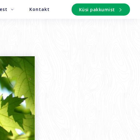
est
Kontakt
Küsi pakkumist
tus
ond
kaitsetingimused
te info
seseaded
ed